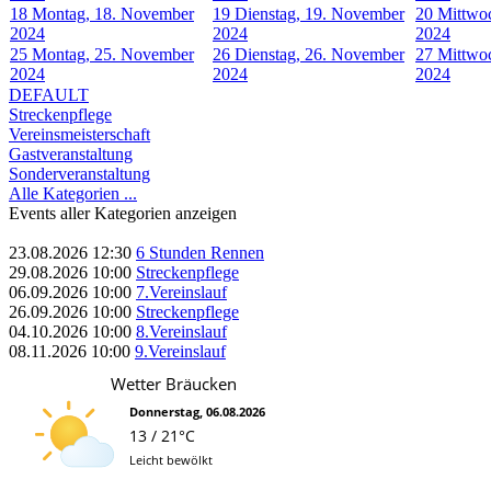
18
Montag, 18. November
19
Dienstag, 19. November
20
Mittwo
2024
2024
2024
25
Montag, 25. November
26
Dienstag, 26. November
27
Mittwo
2024
2024
2024
DEFAULT
Streckenpflege
Vereinsmeisterschaft
Gastveranstaltung
Sonderveranstaltung
Alle Kategorien ...
Events aller Kategorien anzeigen
23.08.2026
12:30
6 Stunden Rennen
29.08.2026
10:00
Streckenpflege
06.09.2026
10:00
7.Vereinslauf
26.09.2026
10:00
Streckenpflege
04.10.2026
10:00
8.Vereinslauf
08.11.2026
10:00
9.Vereinslauf
Wetter Bräucken
Donnerstag, 06.08.2026
13 / 21°C
Leicht bewölkt